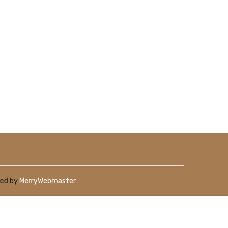
ped by
MerryWebmaster